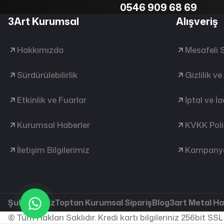
0546 909 68 69
3Art Kurumsal
Alışveriş
Hakkımızda
Mesafeli 
Sürdürülebilirlik
Gizlilik v
Etkinlik ve Fuarlar
İptal ve İ
Kurumsal Haberler
KVKK Poli
İletişim Bilgilerimiz
Kampanya
Şubelerimiz
Toptan Kurumsal Sipariş
Blog
3art Metal H
© Tüm Hakları Saklıdır. Kredi kartı bilgileriniz 256bit SSL