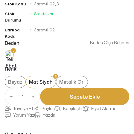
Stok Kodu
3artmtl102_3
Stok
Stokta var
Durumu
Barkod
3artmtl102
Kodu
Beden
Beden Ölçü Rehberi
Renk
Beyaz
Mat Siyah
Metalik Gri
Sepete Ekle
Tavsiye Et
Paylaş
Karşılaştır
Fiyat Alarmı
Yorum Yaz
Yazdır