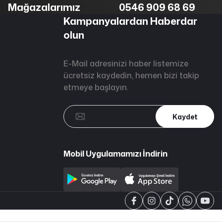
Mağazalarımız
0546 909 68 69
Kampanyalardan Haberdar
olun
E-Mail adresinizi haber listemize
ücretsiz kaydedin, hemen bizi takip
etmeye başlayın.
Kaydet
Mobil Uygulamamızı İndirin