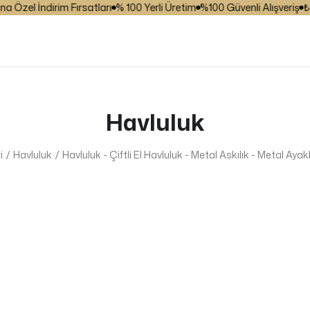
zel İndirim Fırsatları
% 100 Yerli Üretim
%100 Güvenli Alışveriş
₺ 25
Havluluk
i
Havluluk
Havluluk - Çiftli El Havluluk - Metal Askılık - Metal Aya