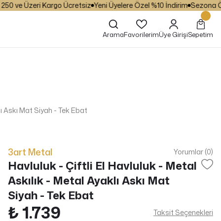
0 ve Üzeri Kargo Ücretsiz
Yeni Üyelere Özel %10 İndirim
Sezona Özel 
Arama
Favorilerim
Üye Girişi
Sepetim
klı Askı Mat Siyah - Tek Ebat
3art Metal
Yorumlar (0)
Havluluk - Çiftli El Havluluk - Metal
Askılık - Metal Ayaklı Askı Mat
Siyah - Tek Ebat
₺ 1.739
Taksit Seçenekleri