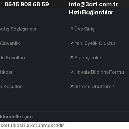
0546 909 68 69
info@3art.com.tr
Hızlı Bağlantılar
Satış Sözleşmesi
Üye Girişi
e Güvenlik
Yeni üyelik Oluştur
ade Koşulları
Sipariş Takibi
tikası
Havale Bildirim Formu
 Koşulları
Şifremi Unuttum?
akkında
İletişim
 sertifikası ile korunmaktadır.