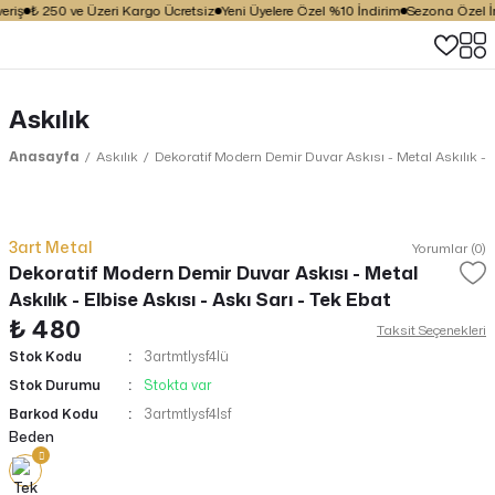
riş
₺ 250 ve Üzeri Kargo Ücretsiz
Yeni Üyelere Özel %10 İndirim
Sezona Özel İnd
Askılık
Anasayfa
Askılık
Dekoratif Modern Demir Duvar Askısı - Metal Askılık - E
3art Metal
Yorumlar (0)
Dekoratif Modern Demir Duvar Askısı - Metal
Askılık - Elbise Askısı - Askı Sarı - Tek Ebat
₺ 480
Taksit Seçenekleri
Stok Kodu
3artmtlysf4lü
Stok Durumu
Stokta var
Barkod Kodu
3artmtlysf4lsf
Beden