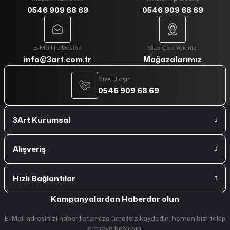
0546 909 68 69
0546 909 68 69
E-Mail ile Destek
Size Çok Yakınız
info@3art.com.tr
Mağazalarımız
Bize Ulaşın
0546 909 68 69
3Art Kurumsal
Alışveriş
Hızlı Bağlantılar
Kampanyalardan Haberdar olun
E-Mail adresinizi haber listemize ücretsiz kaydedin, hemen bizi takip
etmeye başlayın.