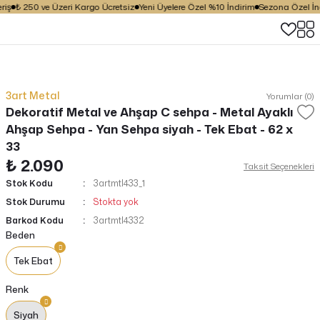
iş
₺ 250 ve Üzeri Kargo Ücretsiz
Yeni Üyelere Özel %10 İndirim
Sezona Özel İndi
3art Metal
Yorumlar (0)
Dekoratif Metal ve Ahşap C sehpa - Metal Ayaklı
Ahşap Sehpa - Yan Sehpa siyah - Tek Ebat - 62 x
33
₺ 2.090
Taksit Seçenekleri
Stok Kodu
3artmtl433_1
Stok Durumu
Stokta yok
Barkod Kodu
3artmtl4332
Beden
Tek Ebat
Renk
Siyah