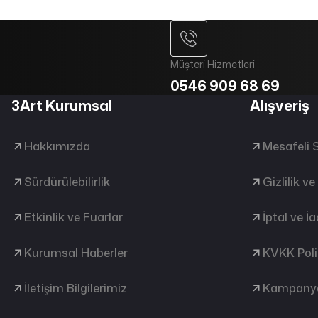
Müşteri Hizmetleri
0546 909 68 69
3Art Kurumsal
Alışveriş
Hakkımızda
Mesafeli 
Sürdürülebilirlik
Gizlilik v
Etkinlik ve Fuarlar
İptal ve İ
Kurumsal Haberler
KVKK Poli
İletişim Bilgilerimiz
Kampanya