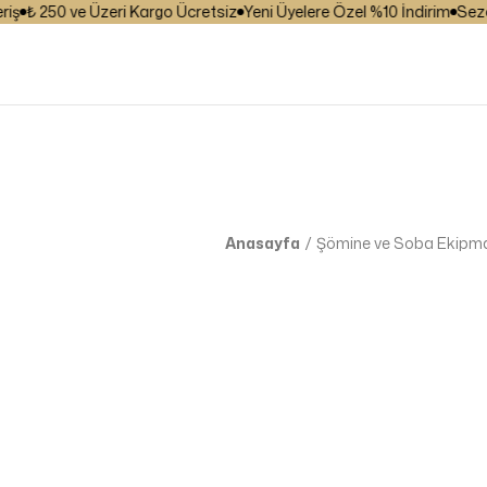
₺ 250 ve Üzeri Kargo Ücretsiz
Yeni Üyelere Özel %10 İndirim
Sezona 
Anasayfa
Şömine ve Soba Ekipma