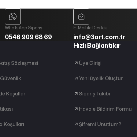
WhatsApp Sipariş
E-Mail ile Destek
0546 909 68 69
info@3art.com.tr
Hızlı Bağlantılar
Satış Sözleşmesi
Üye Girişi
e Güvenlik
Yeni üyelik Oluştur
ade Koşulları
Sipariş Takibi
tikası
Havale Bildirim Formu
 Koşulları
Şifremi Unuttum?