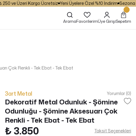
50 ve Üzeri Kargo Ücretsiz
Yeni Üyelere Özel %10 İndirim
Sezona Özel
Arama
Favorilerim
Üye Girişi
Sepetim
rı Çok Renkli - Tek Ebat - Tek Ebat
3art Metal
Yorumlar (0)
Dekoratif Metal Odunluk - Şömine
Odunluğu - Şömine Aksesuarı Çok
Renkli - Tek Ebat - Tek Ebat
₺ 3.850
Taksit Seçenekleri