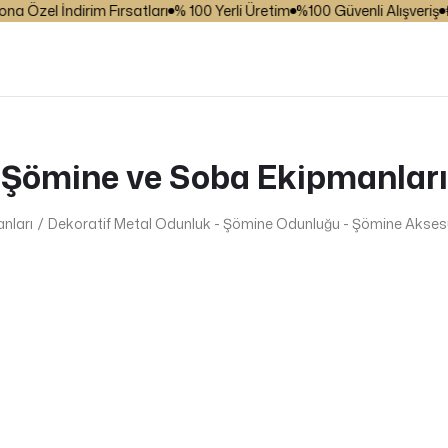
Özel İndirim Fırsatları
% 100 Yerli Üretim
%100 Güvenli Alışveriş
₺ 2
Şömine ve Soba Ekipmanları
nları
Dekoratif Metal Odunluk - Şömine Odunluğu - Şömine Aksesua