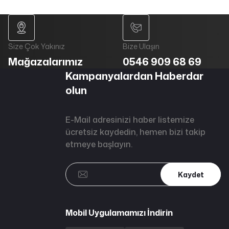
Size Çok Yakınız
Bize Ulaşın
Mağazalarımız
0546 909 68 69
Kampanyalardan Haberdar
olun
E-Mail adresinizi haber listemize
ücretsiz kaydedin, hemen bizi takip
etmeye başlayın.
Kaydet
Mobil Uygulamamızı İndirin