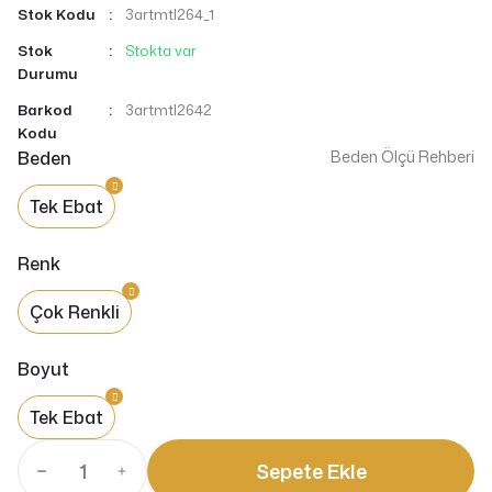
Stok Kodu
3artmtl264_1
Stok
Stokta var
Durumu
Barkod
3artmtl2642
Kodu
Beden
Beden Ölçü Rehberi
Tek Ebat
Renk
Çok Renkli
Boyut
Tek Ebat
Sepete Ekle