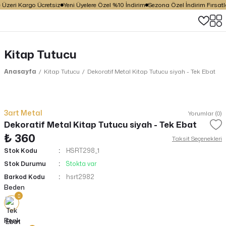
eri Kargo Ücretsiz
Yeni Üyelere Özel %10 İndirim
Sezona Özel İndirim Fırsatları
Kitap Tutucu
Anasayfa
Kitap Tutucu
Dekoratif Metal Kitap Tutucu siyah - Tek Ebat
3art Metal
Yorumlar (0)
Dekoratif Metal Kitap Tutucu siyah - Tek Ebat
₺ 360
Taksit Seçenekleri
Stok Kodu
HSRT298_1
Stok Durumu
Stokta var
Barkod Kodu
hsrt2982
Beden
Renk