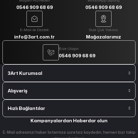
Müşteri Hizmetleri
WhatsApp Sipariş
0546 909 68 69
0546 909 68 69
E-Mail ile Destek
Size Çok Yakınız
info@3art.com.tr
Mağazalarımız
Bize Ulaşın
0546 909 68 69
3Art Kurumsal
Alışveriş
Hızlı Bağlantılar
Kampanyalardan Haberdar olun
E-Mail adresinizi haber listemize ücretsiz kaydedin, hemen bizi takip