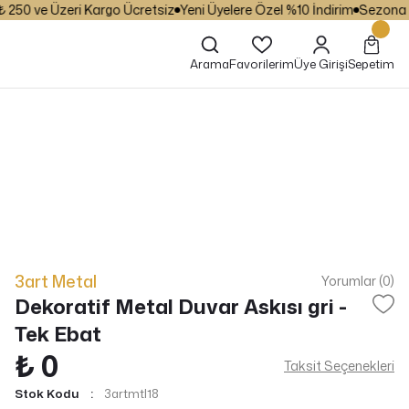
50 ve Üzeri Kargo Ücretsiz
Yeni Üyelere Özel %10 İndirim
Sezona Özel
Arama
Favorilerim
Üye Girişi
Sepetim
3art Metal
Yorumlar (0)
Dekoratif Metal Duvar Askısı gri -
Tek Ebat
₺ 0
Taksit Seçenekleri
Stok Kodu
3artmtl18