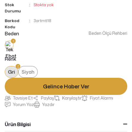
Stok
Stokta yok
Durumu
Barkod
3artmtl18
Kodu
Beden
Beden Ölçü Rehberi
Renk
Gri
Siyah
Gelince Haber Ver
Tavsiye Et
Paylaş
Karşılaştır
Fiyat Alarmı
Yorum Yaz
Yazdır
Ürün Bilgisi