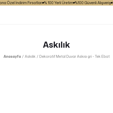
Özel İndirim Fırsatları
% 100 Yerli Üretim
%100 Güvenli Alışveriş
₺ 2
Askılık
Anasayfa
Askılık
Dekoratif Metal Duvar Askısı gri - Tek Ebat