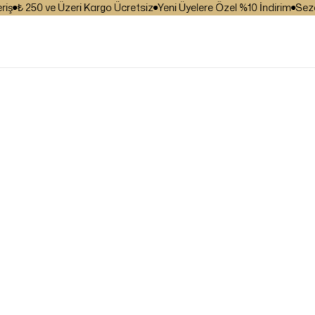
₺ 250 ve Üzeri Kargo Ücretsiz
Yeni Üyelere Özel %10 İndirim
Sezona 