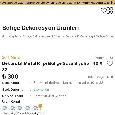
iş
₺ 250 ve Üzeri Kargo Ücretsiz
Yeni Üyelere Özel %10 İndirim
Sezona Özel İndir
Bahçe Dekorasyon Ürünleri
Anasayfa
Bahçe Dekorasyon Ürünleri
Dekoratif Metal Kirpi Bahçe Süsü 
3art Metal
Yorumlar (0)
Dekoratif Metal Kirpi Bahçe Süsü Siyah5 - 40 X
32
₺ 300
Taksit Seçenekleri
Stok Kodu
3artmtl464bahcedekorsiyah1_siyah5_40_x_32
Stok Durumu
Stokta var
Barkod Kodu
3artmtl464salyangoz
Ürün Rengi