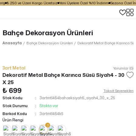
iş
₺ 250 ve Üzeri Kargo Ücretsiz
Yeni Üyelere Özel %10 İndirim
Sezona Özel İndi
Bahçe Dekorasyon Ürünleri
Anasayfa
Bahçe Dekorasyon Ürünleri
Dekoratif Metal Bahçe Karınca Süs
3art Metal
Yorumlar (0)
Dekoratif Metal Bahçe Karınca Süsü Siyah4 - 30
X 25
₺ 699
Taksit Seçenekleri
Stok Kodu
3artmtl464bahceksiyah5_siyah4_30_x_25
Stok Durumu
Stokta var
Barkod Kodu
3artmtl464k5
Ürün Rengi