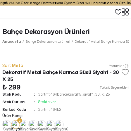
iş
₺ 250 ve Üzeri Kargo Ücretsiz
Yeni Üyelere Özel %10 İndirim
Sezona Özel İndi
Bahçe Dekorasyon Ürünleri
Anasayfa
Bahçe Dekorasyon Ürünleri
Dekoratif Metal Bahçe Karınca Süs
3art Metal
Yorumlar (0)
Dekoratif Metal Bahçe Karınca Süsü Siyah1 - 30
X 25
₺ 299
Taksit Seçenekleri
Stok Kodu
3artmtl464bahceksiyah5_siyah1_30_x_25
Stok Durumu
Stokta var
Barkod Kodu
3artmtl464k2
Ürün Rengi