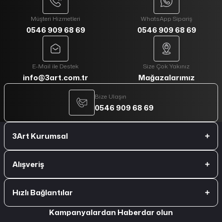
Müşteri Hizmetleri
WhatsApp Sipariş
0546 909 68 69
0546 909 68 69
E-Mail ile Destek
Size Çok Yakınız
info@3art.com.tr
Mağazalarımız
Bize Ulaşın
0546 909 68 69
3Art Kurumsal
Alışveriş
Hızlı Bağlantılar
Kampanyalardan Haberdar olun