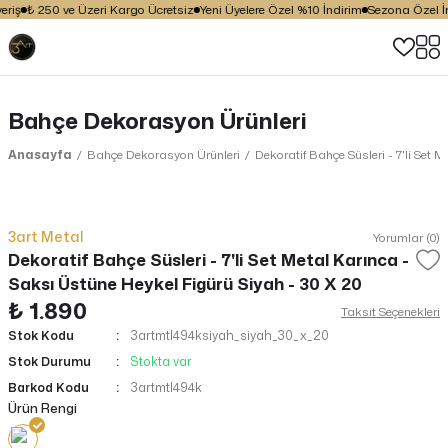
riş
₺ 250 ve Üzeri Kargo Ücretsiz
Yeni Üyelere Özel %10 İndirim
Sezona Özel İnd
Bahçe Dekorasyon Ürünleri
Anasayfa
Bahçe Dekorasyon Ürünleri
Dekoratif Bahçe Süsleri - 7'li Set 
3art Metal
Yorumlar (0)
Dekoratif Bahçe Süsleri - 7'li Set Metal Karınca -
Saksı Üstüne Heykel Figürü Siyah - 30 X 20
₺ 1.890
Taksit Seçenekleri
Stok Kodu
3artmtl494ksiyah_siyah_30_x_20
Stok Durumu
Stokta var
Barkod Kodu
3artmtl494k
Ürün Rengi