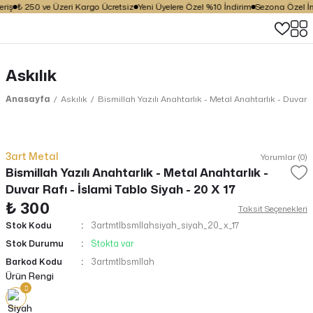
riş
₺ 250 ve Üzeri Kargo Ücretsiz
Yeni Üyelere Özel %10 İndirim
Sezona Özel İnd
Askılık
Anasayfa
Askılık
Bismillah Yazılı Anahtarlık - Metal Anahtarlık - Duvar R
3art Metal
Yorumlar (0)
Bismillah Yazılı Anahtarlık - Metal Anahtarlık -
Duvar Rafı - İslami Tablo Siyah - 20 X 17
₺ 300
Taksit Seçenekleri
Stok Kodu
3artmtlbsmllahsiyah_siyah_20_x_17
Stok Durumu
Stokta var
Barkod Kodu
3artmtlbsmllah
Ürün Rengi