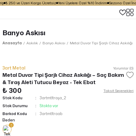
iş
₺ 250 ve Üzeri Kargo Ücretsiz
Yeni Üyelere Özel %10 İndirim
Sezona Özel İndi
Banyo Askısı
Anasayfa
Askılık
Banyo Askısı
Metal Duvar Tipi Şarjlı Cihaz Askılığı 
3art Metal
Yorumlar (0)
Metal Duvar Tipi Şarjlı Cihaz Askılığı – Saç Bakım
& Tıraş Aleti Tutucu Beyaz - Tek Ebat
₺ 300
Taksit Seçenekleri
Stok Kodu
3artmtltraşa_2
Stok Durumu
Stokta var
Barkod Kodu
3artmtltraab
Beden