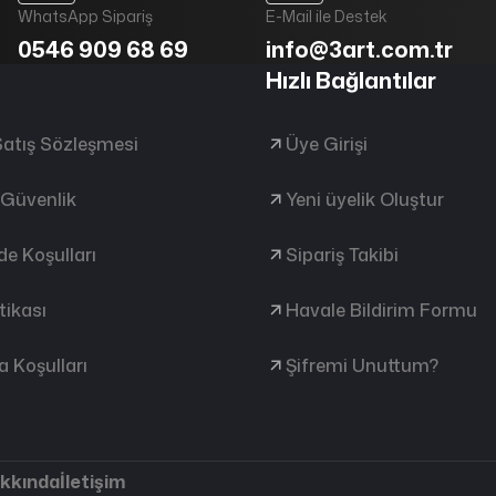
WhatsApp Sipariş
E-Mail ile Destek
0546 909 68 69
info@3art.com.tr
Hızlı Bağlantılar
Satış Sözleşmesi
Üye Girişi
e Güvenlik
Yeni üyelik Oluştur
ade Koşulları
Sipariş Takibi
tikası
Havale Bildirim Formu
 Koşulları
Şifremi Unuttum?
akkında
İletişim