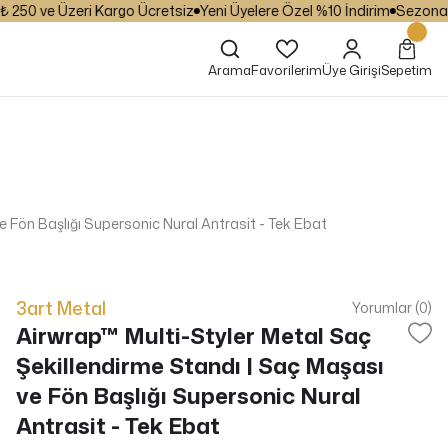
50 ve Üzeri Kargo Ücretsiz
Yeni Üyelere Özel %10 İndirim
Sezona Özel
Arama
Favorilerim
Üye Girişi
Sepetim
e Fön Başlığı Supersonic Nural Antrasit - Tek Ebat
3art Metal
Yorumlar (0)
Airwrap™ Multi-Styler Metal Saç
Şekillendirme Standı | Saç Maşası
ve Fön Başlığı Supersonic Nural
Antrasit - Tek Ebat