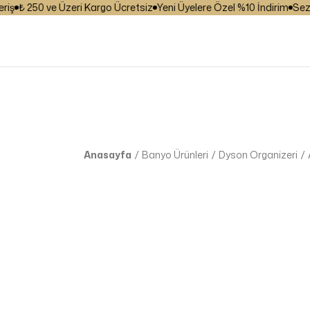
₺ 250 ve Üzeri Kargo Ücretsiz
Yeni Üyelere Özel %10 İndirim
Sezona 
Anasayfa
Banyo Ürünleri
Dyson Organizeri