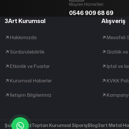
Müşteri Hizmetleri
0546 909 68 69
3Art Kurumsal
Alışveriş
Hakkımızda
Mesafeli 
Sürdürülebilirlik
Gizlilik v
Etkinlik ve Fuarlar
İptal ve İ
Kurumsal Haberler
KVKK Poli
İletişim Bilgilerimiz
Kampanya
Şubelerimiz
Toptan Kurumsal Sipariş
Blog
3art Metal H