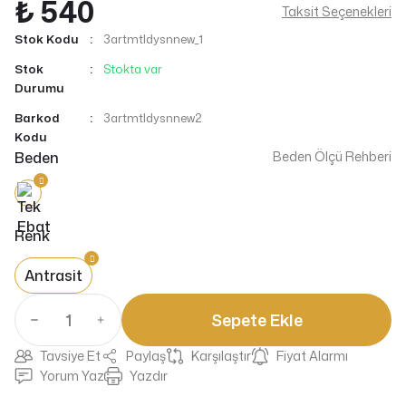
₺ 540
Taksit Seçenekleri
Stok Kodu
3artmtldysnnew_1
Stok
Stokta var
Durumu
Barkod
3artmtldysnnew2
Kodu
Beden
Beden Ölçü Rehberi
Renk
Antrasit
Sepete Ekle
Tavsiye Et
Paylaş
Karşılaştır
Fiyat Alarmı
Yorum Yaz
Yazdır