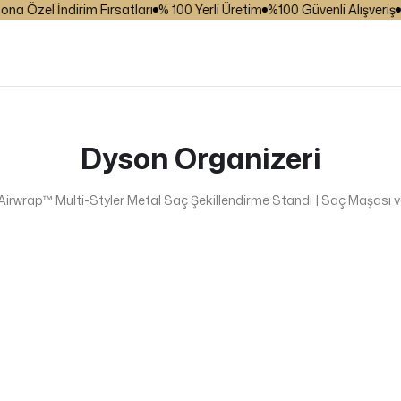
Özel İndirim Fırsatları
% 100 Yerli Üretim
%100 Güvenli Alışveriş
₺ 2
Dyson Organizeri
Airwrap™ Multi-Styler Metal Saç Şekillendirme Standı | Saç Maşası v