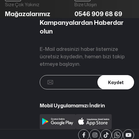
Size Çok Yakınız
Bize Ulaşın
Mağazalarımız
0546 909 68 69
Kampanyalardan Haberdar
olun
E-Mail adresinizi haber listemize
ücretsiz kaydedin, hemen bizi takip
etmeye başlayın.
Kaydet
Mobil Uygulamamızı İndirin