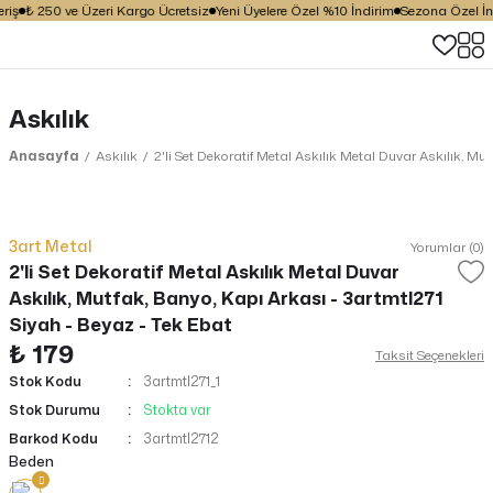
iş
₺ 250 ve Üzeri Kargo Ücretsiz
Yeni Üyelere Özel %10 İndirim
Sezona Özel İndi
Askılık
Anasayfa
Askılık
2'li Set Dekoratif Metal Askılık Metal Duvar Askılık, Mu
3art Metal
Yorumlar (0)
2'li Set Dekoratif Metal Askılık Metal Duvar
Askılık, Mutfak, Banyo, Kapı Arkası - 3artmtl271
Siyah - Beyaz - Tek Ebat
₺ 179
Taksit Seçenekleri
Stok Kodu
3artmtl271_1
Stok Durumu
Stokta var
Barkod Kodu
3artmtl2712
Beden