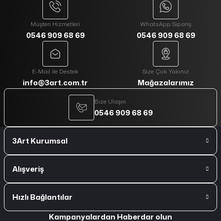
Müşteri Hizmetleri
WhatsApp Sipariş
0546 909 68 69
0546 909 68 69
E-Mail ile Destek
Size Çok Yakınız
info@3art.com.tr
Mağazalarımız
Bize Ulaşın
0546 909 68 69
3Art Kurumsal
Alışveriş
Hızlı Bağlantılar
Kampanyalardan Haberdar olun