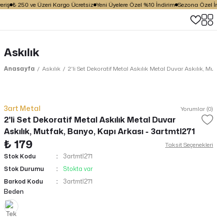
riş
₺ 250 ve Üzeri Kargo Ücretsiz
Yeni Üyelere Özel %10 İndirim
Sezona Özel İnd
Askılık
Anasayfa
Askılık
2'li Set Dekoratif Metal Askılık Metal Duvar Askılık, Mu
3art Metal
Yorumlar (0)
2'li Set Dekoratif Metal Askılık Metal Duvar
Askılık, Mutfak, Banyo, Kapı Arkası - 3artmtl271
₺ 179
Taksit Seçenekleri
Stok Kodu
3artmtl271
Stok Durumu
Stokta var
Barkod Kodu
3artmtl271
Beden