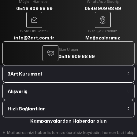
Müşteri Hizmetleri
WhatsApp Sipariş
0546 909 68 69
0546 909 68 69
E-Mail ile Destek
Size Çok Yakınız
info@3art.com.tr
Mağazalarımız
Bize Ulaşın
0546 909 68 69
3Art Kurumsal
Alışveriş
Hızlı Bağlantılar
Kampanyalardan Haberdar olun
E-Mail adresinizi haber listemize ücretsiz kaydedin, hemen bizi takip